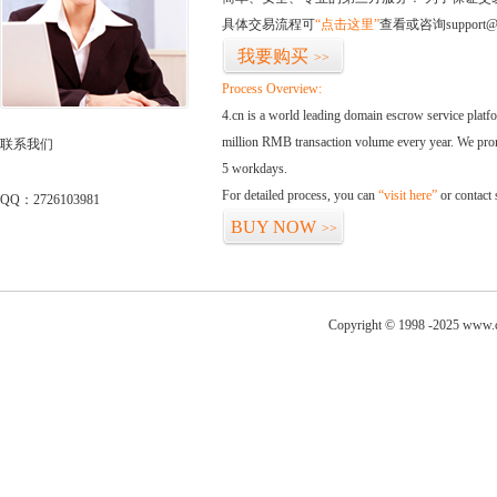
具体交易流程可
“点击这里”
查看或咨询support@
我要购买
>>
Process Overview:
4.cn is a world leading domain escrow service plat
million RMB transaction volume every year. We promi
联系我们
5 workdays.
For detailed process, you can
“visit here”
or contact
QQ：2726103981
BUY NOW
>>
Copyright © 1998 -2025 www.c