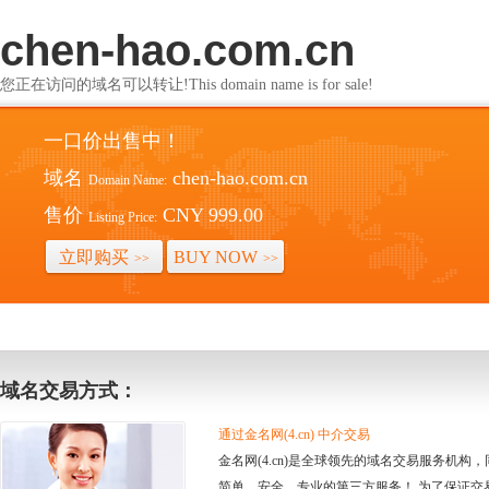
chen-hao.com.cn
您正在访问的域名可以转让!This domain name is for sale!
一口价出售中！
域名
chen-hao.com.cn
Domain Name:
售价
CNY 999.00
Listing Price:
立即购买
BUY NOW
>>
>>
域名交易方式：
通过金名网(4.cn) 中介交易
金名网(4.cn)是全球领先的域名交易服务机
简单、安全、专业的第三方服务！ 为了保证交